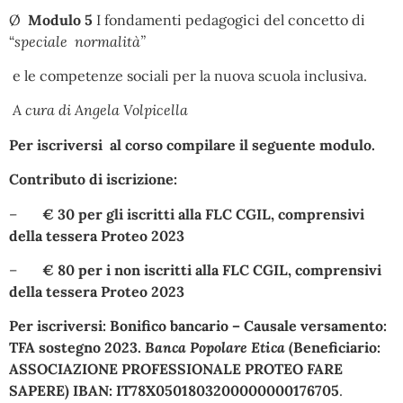
Ø
Modulo 5
I fondamenti pedagogici del concetto di
“
speciale normalità”
e le competenze sociali per la nuova scuola inclusiva.
A cura di Angela Volpicella
Per iscriversi al corso compilare
il seguente modulo
.
Contributo di iscrizione:
–
€ 30 per gli iscritti alla FLC CGIL, comprensivi
della tessera Proteo 2023
–
€ 80 per i non iscritti alla FLC CGIL, comprensivi
della tessera Proteo 2023
Per iscriversi:
Bonifico bancario – Causale versamento:
TFA sostegno 2023.
Banca Popolare Etica
(Beneficiario:
ASSOCIAZIONE PROFESSIONALE PROTEO FARE
SAPERE) IBAN: IT78X0501803200000000176705
.