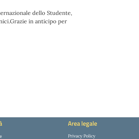
ternazionale dello Studente,
ici.Grazie in anticipo per
à
Area legale
ie
Privacy Policy