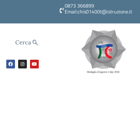
0873 366899
Email:chis01400t@istruzione.it
Cerca