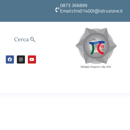
0873 366899
Email:chis01400t@istruzione.it
Cerca