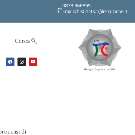
0873 366899
Email:chis01400t@istruzione.it
Cerca
 processi di