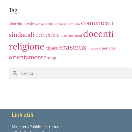
Tag
comunicati
albo sindacale
avviso pubblico
borse di studio
docenti
sindacali
CONCORSI
consulta
covid
religione
erasmus
eipass
open day
mostre
orientamento
rspp
Link utili
Ministero Pubblica Istruzione