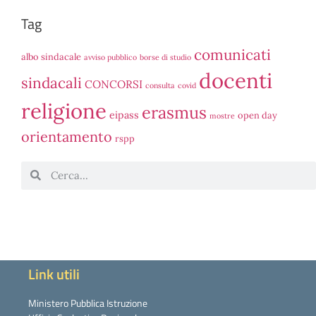
Tag
comunicati
albo sindacale
avviso pubblico
borse di studio
docenti
sindacali
CONCORSI
consulta
covid
religione
erasmus
eipass
open day
mostre
orientamento
rspp
Link utili
Ministero Pubblica Istruzione