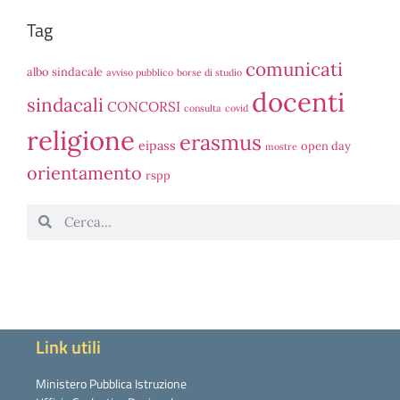
Tag
comunicati
albo sindacale
avviso pubblico
borse di studio
docenti
sindacali
CONCORSI
consulta
covid
religione
erasmus
eipass
open day
mostre
orientamento
rspp
Link utili
Ministero Pubblica Istruzione