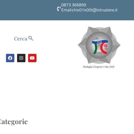
0873 366899
Email:chis01400t@istruzione.it
Cerca
Categorie