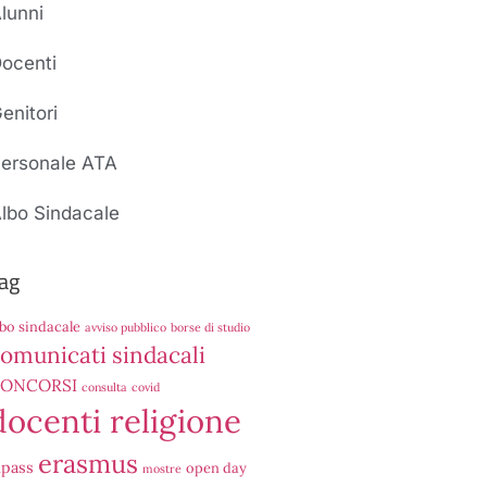
lunni
ocenti
enitori
ersonale ATA
lbo Sindacale
ag
lbo sindacale
avviso pubblico
borse di studio
omunicati sindacali
ONCORSI
consulta
covid
docenti religione
erasmus
ipass
open day
mostre