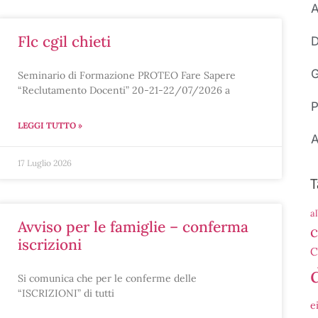
A
flc cgil chieti
D
G
Seminario di Formazione PROTEO Fare Sapere
“Reclutamento Docenti” 20-21-22/07/2026 a
P
LEGGI TUTTO »
A
17 Luglio 2026
T
a
avviso per le famiglie – conferma
c
iscrizioni
C
Si comunica che per le conferme delle
“ISCRIZIONI” di tutti
e