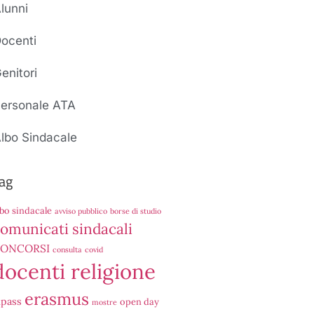
lunni
ocenti
enitori
ersonale ATA
lbo Sindacale
ag
lbo sindacale
avviso pubblico
borse di studio
omunicati sindacali
ONCORSI
consulta
covid
docenti religione
erasmus
ipass
open day
mostre