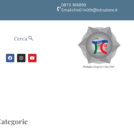
0873 366899
Email:chis01400t@istruzione.it
Cerca
Categorie