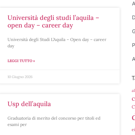
A
università degli studi l’aquila –
D
open day – career day
G
Università degli Studi L’Aquila – Open day – career
P
day
A
LEGGI TUTTO »
T
10 Giugno 2026
a
c
usp dell’aquila
C
Graduatoria di merito del concorso per titoli ed
esami per
e