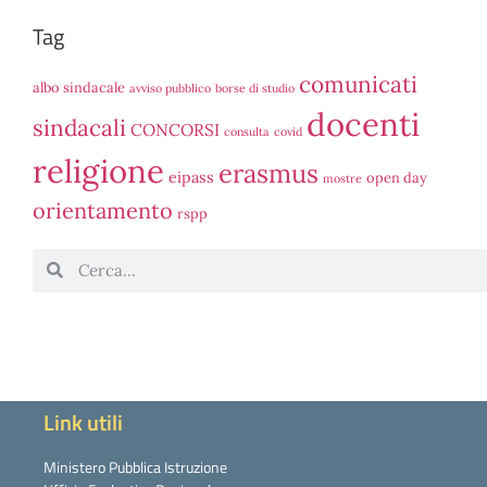
Tag
comunicati
albo sindacale
avviso pubblico
borse di studio
docenti
sindacali
CONCORSI
consulta
covid
religione
erasmus
eipass
open day
mostre
orientamento
rspp
Link utili
Ministero Pubblica Istruzione