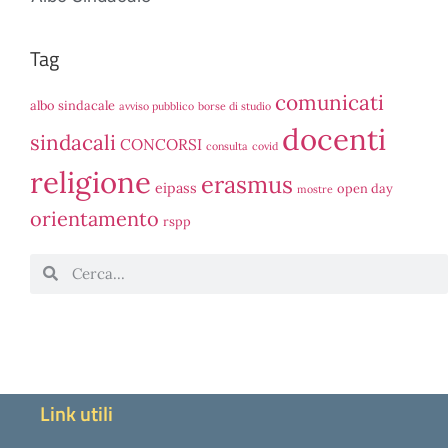
Tag
comunicati
albo sindacale
avviso pubblico
borse di studio
docenti
sindacali
CONCORSI
consulta
covid
religione
erasmus
eipass
open day
mostre
orientamento
rspp
Link utili